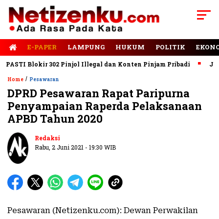
E-PAPER
LAMPUNG
HUKUM
POLITIK
EKON
STI Blokir 302 Pinjol Illegal dan Konten Pinjam Pribadi
Jalan 
/
Home
Pesawaran
DPRD Pesawaran Rapat Paripurna
Penyampaian Raperda Pelaksanaan
APBD Tahun 2020
Redaksi
Rabu, 2 Juni 2021 - 19:30 WIB
Pesawaran (Netizenku.com): Dewan Perwakilan