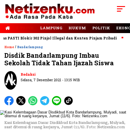
E-PAPER
LAMPUNG
HUKUM
POLITIK
EKON
PASTI Blokir 302 Pinjol Illegal dan Konten Pinjam Pribadi
Jala
/
Home
Bandarlampung
Disdik Bandarlampung Imbau
Sekolah Tidak Tahan Ijazah Siswa
Redaksi
Selasa, 7 Desember 2021 - 13:15 WIB
Kasi Kelembagaan Dasar Disdikbud Kota Bandarlampung, Mulyadi,
saat ditemui di ruang kerjanya, Jumat (11/6). Foto: Netizenku.com