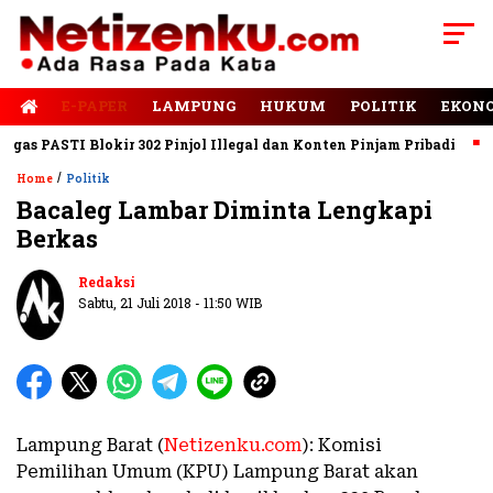
E-PAPER
LAMPUNG
HUKUM
POLITIK
EKON
s PASTI Blokir 302 Pinjol Illegal dan Konten Pinjam Pribadi
Ja
/
Home
Politik
Bacaleg Lambar Diminta Lengkapi
Berkas
Redaksi
Sabtu, 21 Juli 2018 - 11:50 WIB
Lampung Barat (
Netizenku.com
): Komisi
Pemilihan Umum (KPU) Lampung Barat akan