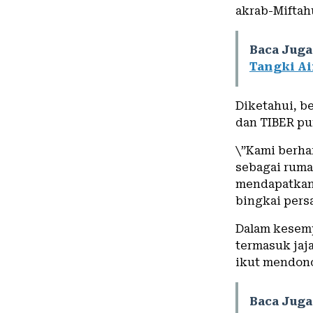
akrab-Miftah
Baca Juga
Tangki Ai
Diketahui, be
dan TIBER pu
\”Kami berha
sebagai ruma
mendapatkan 
bingkai persa
Dalam kesemp
termasuk jaj
ikut mendono
Baca Juga