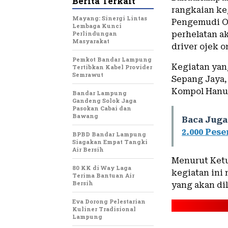
Berita Terkait
rangkaian ke
Mayang: Sinergi Lintas
Pengemudi O
Lembaga Kunci
Perlindungan
perhelatan ak
Masyarakat
driver ojek on
Pemkot Bandar Lampung
Kegiatan yan
Tertibkan Kabel Provider
Semrawut
Sepang Jaya,
Kompol Hanun
Bandar Lampung
Gandeng Solok Jaga
Pasokan Cabai dan
Bawang
Baca Juga
2.000 Pese
BPBD Bandar Lampung
Siagakan Empat Tangki
Air Bersih
Menurut Ket
80 KK di Way Laga
kegiatan ini
Terima Bantuan Air
Bersih
yang akan di
Eva Dorong Pelestarian
Kuliner Tradisional
Lampung