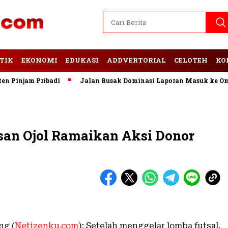
TIK
EKONOMI
EDUKASI
ADDVERTORIAL
CELOTEH
KO
injam Pribadi
Jalan Rusak Dominasi Laporan Masuk ke Ombud
san Ojol Ramaikan Aksi Donor
ng (
Netizenku.com
): Setelah menggelar lomba futsal,