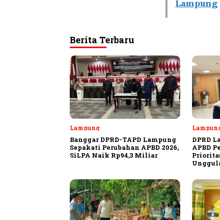
Lampung
Berita Terbaru
Lampung
Lampun
Banggar DPRD-TAPD Lampung
DPRD L
Sepakati Perubahan APBD 2026,
APBD Pe
SiLPA Naik Rp94,3 Miliar
Priorit
Unggula