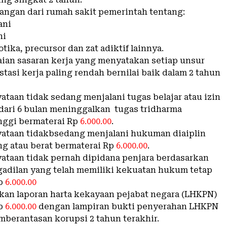
rangan dari rumah sakit pemerintah tentang:
ani
ni
otika, precursor dan zat adiktif lainnya.
laian sasaran kerja yang menyatakan setiap unsur
stasi kerja paling rendah bernilai baik dalam 2 tahun
yataan tidak sedang menjalani tugas belajar atau izin
h dari 6 bulan meninggalkan tugas tridharma
nggi bermaterai Rp
6.000.00
.
nyataan tidakbsedang menjalani hukuman diaiplin
ng atau berat bermaterai Rp
6.000.00
.
nyataan tidak pernah dipidana penjara berdasarkan
adilan yang telah memiliki kekuatan hukum tetap
Rp
6.000.00
kan laporan harta kekayaan pejabat negara (LHKPN)
Rp
6.000.00
dengan lampiran bukti penyerahan LHKPN
mberantasan korupsi 2 tahun terakhir.