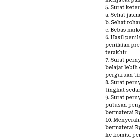
5. Surat kete
a. Sehat jasm
b. Sehat roha
c. Bebas nark
6. Hasil peni
penilaian pre
terakhir
7. Surat pern
belajar lebi
perguruan ti
8. Surat per
tingkat seda
9. Surat per
putusan peng
bermaterai 
10. Menyerah
bermaterai 
ke komisi pe