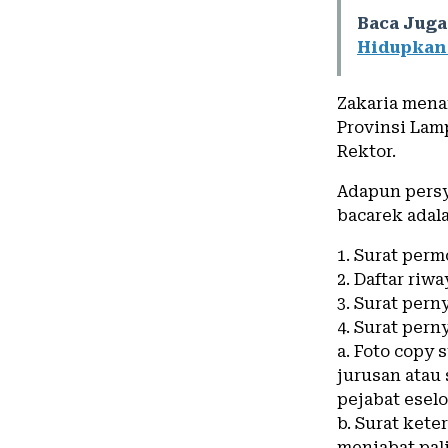
Baca Juga
Hidupkan
Zakaria mena
Provinsi Lamp
Rektor.
Adapun persy
bacarek adal
1. Surat perm
2. Daftar riw
3. Surat pern
4. Surat per
a. Foto copy
jurusan atau 
pejabat eselo
b. Surat ket
menjabat pali