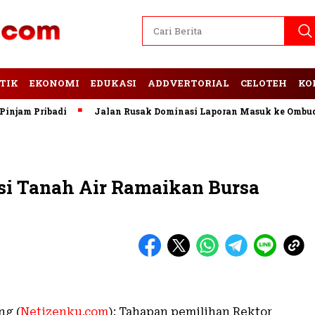
TIK
EKONOMI
EDUKASI
ADDVERTORIAL
CELOTEH
KO
 Pribadi
Jalan Rusak Dominasi Laporan Masuk ke Ombudsman
i Tanah Air Ramaikan Bursa
ng (
Netizenku.com
): Tahapan pemilihan Rektor