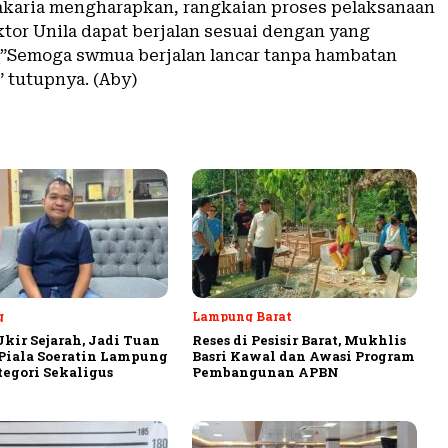
karia mengharapkan, rangkaian proses pelaksanaan
ktor Unila dapat berjalan sesuai dengan yang
\”Semoga swmua berjalan lancar tanpa hambatan
” tutupnya. (Aby)
g
Lampung Barat
Ukir Sejarah, Jadi Tuan
Reses di Pesisir Barat, Mukhlis
iala Soeratin Lampung
Basri Kawal dan Awasi Program
tegori Sekaligus
Pembangunan APBN