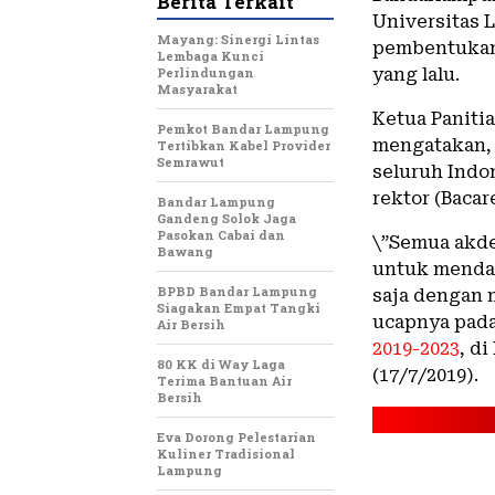
Berita Terkait
Universitas 
Mayang: Sinergi Lintas
pembentukan 
Lembaga Kunci
Perlindungan
yang lalu.
Masyarakat
Ketua Panitia
Pemkot Bandar Lampung
mengatakan, 
Tertibkan Kabel Provider
Semrawut
seluruh Indo
rektor (Bacar
Bandar Lampung
Gandeng Solok Jaga
Pasokan Cabai dan
\”Semua akde
Bawang
untuk mendaft
BPBD Bandar Lampung
saja dengan 
Siagakan Empat Tangki
ucapnya pada
Air Bersih
2019-2023
, d
80 KK di Way Laga
(17/7/2019).
Terima Bantuan Air
Bersih
Eva Dorong Pelestarian
Kuliner Tradisional
Lampung