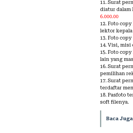
11. Surat pe
diatur dalam
6.000.00
12. Foto cop
lektor kepala
13. Foto copy
14. Visi, mis
15. Foto cop
lain yang ma
16. Surat pe
pemilihan re
17. Surat per
terdaftar men
18. Pasfoto t
soft filenya.
Baca Juga