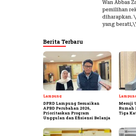
Wan Abbas Za
pemilihan re
diharapkan. 
yang berati,\
Berita Terbaru
Lampung
Lampun
DPRD Lampung Sesuaikan
Mesuji 
APBD Perubahan 2026,
Rumah P
Prioritaskan Program
Tiga Ka
Unggulan dan Efisiensi Belanja