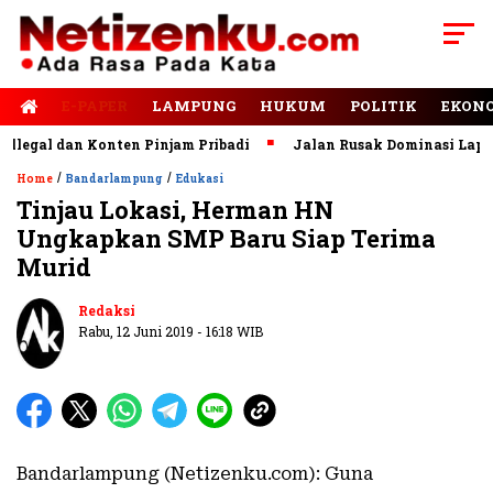
E-PAPER
LAMPUNG
HUKUM
POLITIK
EKON
legal dan Konten Pinjam Pribadi
Jalan Rusak Dominasi Lapora
/
/
Home
Bandarlampung
Edukasi
Tinjau Lokasi, Herman HN
Ungkapkan SMP Baru Siap Terima
Murid
Redaksi
Rabu, 12 Juni 2019 - 16:18 WIB
Bandarlampung (Netizenku.com): Guna