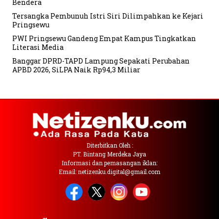
Bendera
Tersangka Pembunuh Istri Siri Dilimpahkan ke Kejari
Pringsewu
PWI Pringsewu Gandeng Empat Kampus Tingkatkan
Literasi Media
Banggar DPRD-TAPD Lampung Sepakati Perubahan
APBD 2026, SiLPA Naik Rp94,3 Miliar
Diterbitkan Oleh :
PT. Bintang Merdeka Jaya
Informasi dan pemasangan iklan:
Email: netizenku.digital@gmail.com