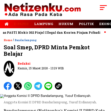
E-PAPER
LAMPUNG
HUKUM
POLITIK
EKON
 PASTI Blokir 302 Pinjol Illegal dan Konten Pinjam Pribadi
Jala
/
Home
Bandarlampung
Soal Smep, DPRD Minta Pemkot
Belajar
Redaksi
Kamis, 15 Maret 2018 - 13:19 WIB
Anggota Komisi II DPRD Bandarlampung, Yusuf Erdiansyah.
Bandarlampung (Netizenku): Komisi II DPRD Kota