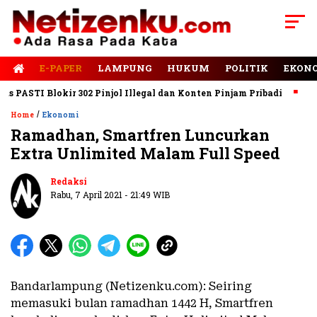
E-PAPER
LAMPUNG
HUKUM
POLITIK
EKON
ASTI Blokir 302 Pinjol Illegal dan Konten Pinjam Pribadi
Jalan
/
Home
Ekonomi
Ramadhan, Smartfren Luncurkan
Extra Unlimited Malam Full Speed
Redaksi
Rabu, 7 April 2021 - 21:49 WIB
Bandarlampung (Netizenku.com): Seiring
memasuki bulan ramadhan 1442 H, Smartfren