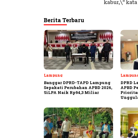
kabur,\” kat
Berita Terbaru
Lampung
Lampun
Banggar DPRD-TAPD Lampung
DPRD L
Sepakati Perubahan APBD 2026,
APBD Pe
SiLPA Naik Rp94,3 Miliar
Priorit
Unggula