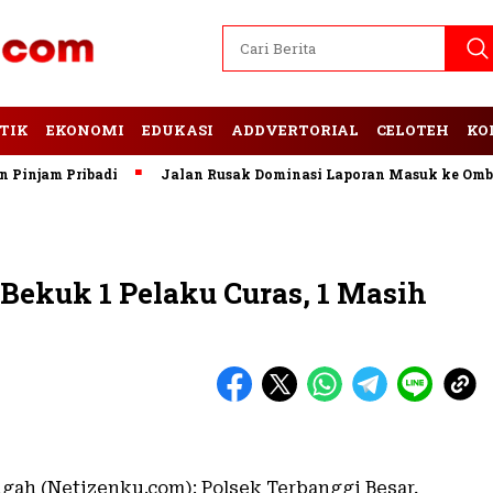
TIK
EKONOMI
EDUKASI
ADDVERTORIAL
CELOTEH
KO
jam Pribadi
Jalan Rusak Dominasi Laporan Masuk ke Ombuds
 Bekuk 1 Pelaku Curas, 1 Masih
ah (Netizenku.com): Polsek Terbanggi Besar,