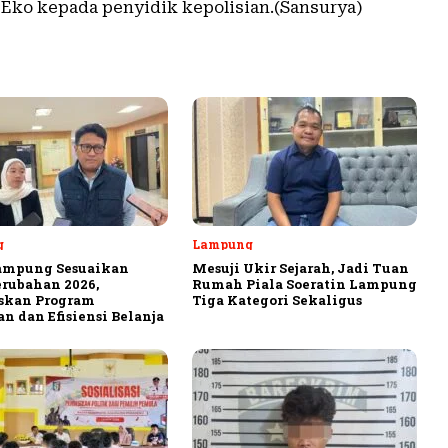
a Eko kepada penyidik kepolisian.(Sansurya)
g
Lampung
ampung Sesuaikan
Mesuji Ukir Sejarah, Jadi Tuan
rubahan 2026,
Rumah Piala Soeratin Lampung
askan Program
Tiga Kategori Sekaligus
n dan Efisiensi Belanja