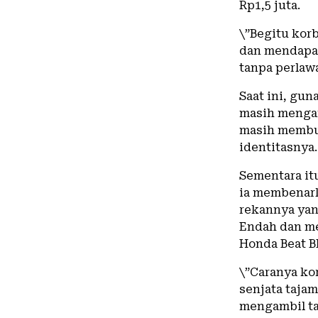
Rp1,5 juta.
\”Begitu kor
dan mendapat
tanpa perlaw
Saat ini, gu
masih mengam
masih membur
identitasnya.
Sementara it
ia membenarka
rekannya yan
Endah dan m
Honda Beat B
\”Caranya ko
senjata tajam
mengambil tas