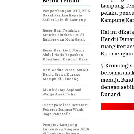
Berita Terkait
Lampung Teng
Pengembangan OTT, KPK
pelaku pencu
Bakal Periksa Kepala
Satker Lain di Lamteng
Kampung Kara
Reses Hari Terakhir,
Hal ini dika
Munir Salurkan PIP di
Hendri Dunan
Rumbia dan Kota Gajah
ruang kerjan
Reses Hari ke-5, Munir
Eko menganc
Abdul Haris Tegaskan
Komitmen Bangun Desa
\”Kronologis
Hari Kedua Reses, Munir
bersama anak
Bantu Siswa Kurang
Mampu di Lamteng
menuju Banda
dengan sebil
Munir Serap Aspirasi
Dunand.
Warga Anak Tuha
Surajaya Minta Generasi
Penerus Bangsa Wajib
Jaga Pancasila
Pemprov Lampung
Luncurkan Program MBG
di Lamteng: Dorong