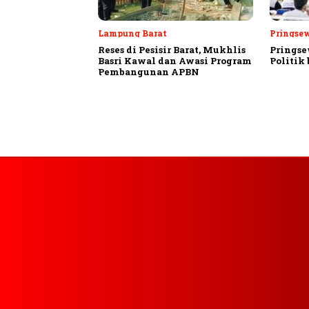
Lampung Barat
Pringse
Reses di Pesisir Barat, Mukhlis
Pringse
Basri Kawal dan Awasi Program
Politik
Pembangunan APBN