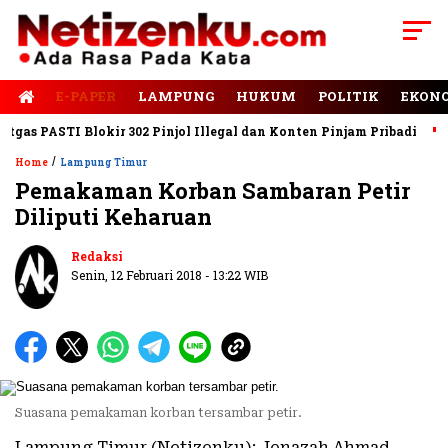
E-PAPER
LAMPUNG
HUKUM
POLITIK
EKON
as PASTI Blokir 302 Pinjol Illegal dan Konten Pinjam Pribadi
Ja
/
Home
Lampung Timur
Pemakaman Korban Sambaran Petir
Diliputi Keharuan
Redaksi
Senin, 12 Februari 2018 - 13:22 WIB
Suasana pemakaman korban tersambar petir.
Lampung Timur (Netizenku): Jenazah Ahmad