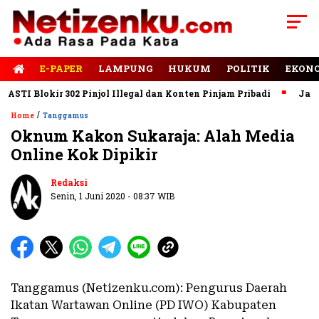
E-PAPER
LAMPUNG
HUKUM
POLITIK
EKON
I Blokir 302 Pinjol Illegal dan Konten Pinjam Pribadi
Jalan R
/
Home
Tanggamus
Oknum Kakon Sukaraja: Alah Media
Online Kok Dipikir
Redaksi
Senin, 1 Juni 2020 - 08:37 WIB
Tanggamus (Netizenku.com): Pengurus Daerah
Ikatan Wartawan Online (PD IWO) Kabupaten