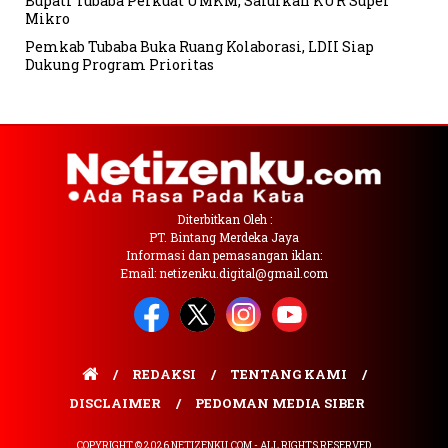
Bupati Tubaba Perkuat UMKM, Salurkan KUR Super
Mikro
Pemkab Tubaba Buka Ruang Kolaborasi, LDII Siap
Dukung Program Prioritas
Diterbitkan Oleh :
PT. Bintang Merdeka Jaya
Informasi dan pemasangan iklan:
Email: netizenku.digital@gmail.com
REDAKSI
TENTANG KAMI
DISCLAIMER
PEDOMAN MEDIA SIBER
COPYRIGHT © 2026 NETIZENKU.COM - ALL RIGHTS RESERVED