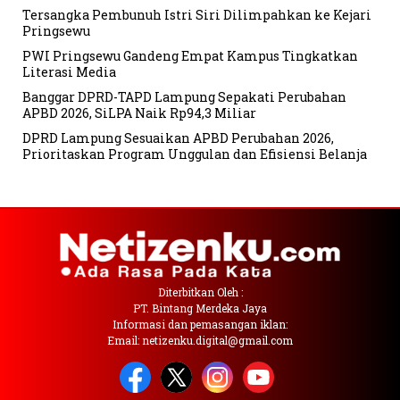
Tersangka Pembunuh Istri Siri Dilimpahkan ke Kejari
Pringsewu
PWI Pringsewu Gandeng Empat Kampus Tingkatkan
Literasi Media
Banggar DPRD-TAPD Lampung Sepakati Perubahan
APBD 2026, SiLPA Naik Rp94,3 Miliar
DPRD Lampung Sesuaikan APBD Perubahan 2026,
Prioritaskan Program Unggulan dan Efisiensi Belanja
Diterbitkan Oleh :
PT. Bintang Merdeka Jaya
Informasi dan pemasangan iklan:
Email: netizenku.digital@gmail.com