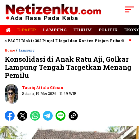
E-PAPER
LAMPUNG
HUKUM
POLITIK
EKON
PASTI Blokir 302 Pinjol Illegal dan Konten Pinjam Pribadi
Jala
/
Home
Lampung
Konsolidasi di Anak Ratu Aji, Golkar
Lampung Tengah Targetkan Menang
Pemilu
Tauriq Attala Gibran
Selasa, 19 Mei 2026 - 11:49 WIB