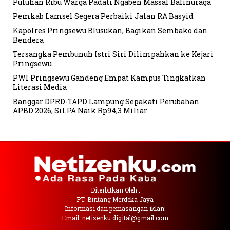
Puluhan Ribu Warga Padati Ngaben Massal Balinuraga
Pemkab Lamsel Segera Perbaiki Jalan RA Basyid
Kapolres Pringsewu Blusukan, Bagikan Sembako dan
Bendera
Tersangka Pembunuh Istri Siri Dilimpahkan ke Kejari
Pringsewu
PWI Pringsewu Gandeng Empat Kampus Tingkatkan
Literasi Media
Banggar DPRD-TAPD Lampung Sepakati Perubahan
APBD 2026, SiLPA Naik Rp94,3 Miliar
Diterbitkan Oleh :
PT. Bintang Merdeka Jaya
Informasi dan pemasangan iklan:
Email: netizenku.digital@gmail.com