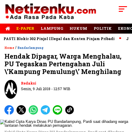
E-PAPER
LAMPUNG
HUKUM
POLITIK
EKON
STI Blokir 302 Pinjol Illegal dan Konten Pinjam Pribadi
Jalan 
/
Home
Bandarlampung
Hendak Dipagar, Warga Menghalau,
PU Tegaskan Pertengahan Juli
\’Kampung Pemulung\’ Menghilang
Redaksi
Senin, 9 Juli 2018 - 12:57 WIB