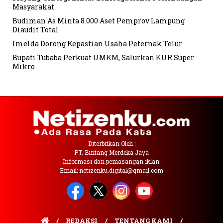
Masyarakat
Budiman As Minta 8.000 Aset Pemprov Lampung
Diaudit Total
Imelda Dorong Kepastian Usaha Peternak Telur
Bupati Tubaba Perkuat UMKM, Salurkan KUR Super
Mikro
Diterbitkan Oleh :
PT. Bintang Merdeka Jaya
Informasi dan pemasangan iklan:
Email: netizenku.digital@gmail.com
REDAKSI
TENTANG KAMI