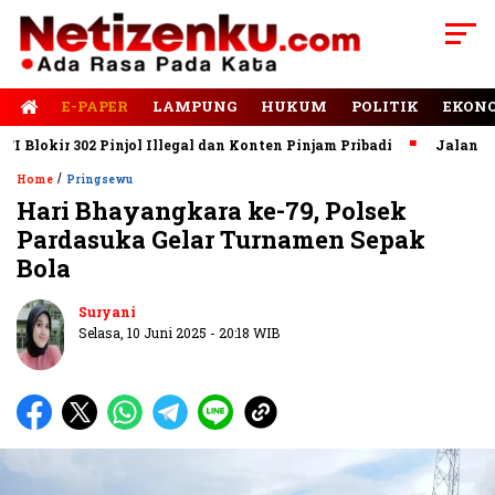
E-PAPER
LAMPUNG
HUKUM
POLITIK
EKON
okir 302 Pinjol Illegal dan Konten Pinjam Pribadi
Jalan Rusak
/
Home
Pringsewu
Hari Bhayangkara ke-79, Polsek
Pardasuka Gelar Turnamen Sepak
Bola
Suryani
Selasa, 10 Juni 2025 - 20:18 WIB