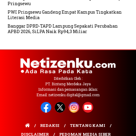
Pringsewu
PWI Pringsewu Gandeng Empat Kampus Tingkatkan
Literasi Media
Banggar DPRD-TAPD Lampung Sepakati Perubahan
APBD 2026, SiLPA Naik Rp94,3 Miliar
Diterbitkan Oleh :
PT. Bintang Merdeka Jaya
Informasi dan pemasangan iklan:
Email: netizenku.digital@gmail.com
REDAKSI
TENTANG KAMI
DISCLAIMER
PEDOMAN MEDIA SIBER