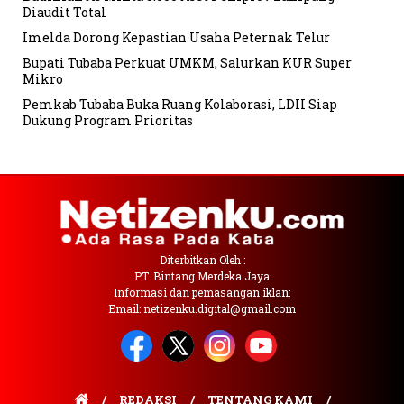
Diaudit Total
Imelda Dorong Kepastian Usaha Peternak Telur
Bupati Tubaba Perkuat UMKM, Salurkan KUR Super
Mikro
Pemkab Tubaba Buka Ruang Kolaborasi, LDII Siap
Dukung Program Prioritas
Diterbitkan Oleh :
PT. Bintang Merdeka Jaya
Informasi dan pemasangan iklan:
Email: netizenku.digital@gmail.com
REDAKSI
TENTANG KAMI