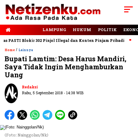
E-PAPER
LAMPUNG
HUKUM
POLITIK
EKON
PASTI Blokir 302 Pinjol Illegal dan Konten Pinjam Pribadi
Jala
/
Home
Lainnya
Bupati Lamtim: Desa Harus Mandiri,
Saya Tidak Ingin Menghamburkan
Uang
Redaksi
Rabu, 5 September 2018 - 14:38 WIB
(Foto: Nainggolan/Nk)