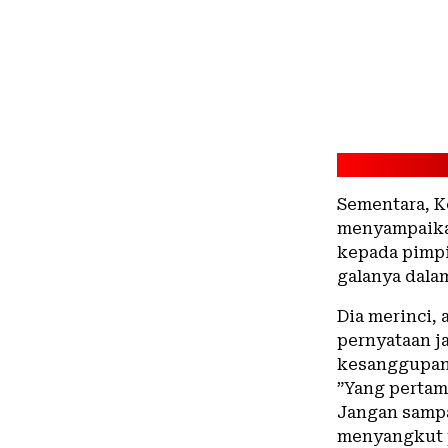
Sementara, K
menyampaikan
kepada pimpi
galanya dala
Dia merinci,
pernyataan j
kesanggupan 
”Yang pertama
Jangan sampai
menyangkut p