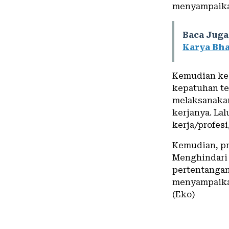
menyampaika
Baca Juga
Karya Bha
Kemudian ked
kepatuhan t
melaksanakan
kerjanya. La
kerja/profes
Kemudian, pr
Menghindari 
pertentangan 
menyampaikan
(Eko)