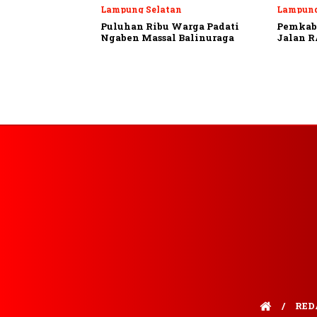
Lampung Selatan
Lampung
Puluhan Ribu Warga Padati
Pemkab 
Ngaben Massal Balinuraga
Jalan R
RED