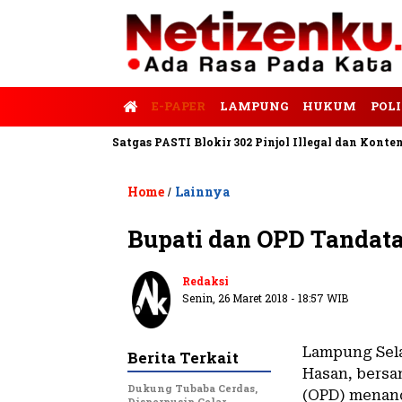
E-PAPER
LAMPUNG
HUKUM
POLI
is Tempo
Satgas PASTI Blokir 302 Pinjol Illegal dan Konten Pinj
Home
Lainnya
/
Bupati dan OPD Tandata
Redaksi
Senin, 26 Maret 2018 - 18:57 WIB
Lampung Sela
Berita Terkait
Hasan, bersa
Dukung Tubaba Cerdas,
(OPD) menanda
Disperpusip Gelar