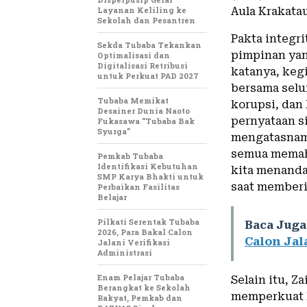
Layanan Keliling ke
Aula Krakatau
Sekolah dan Pesantren
Pakta integr
Sekda Tubaba Tekankan
pimpinan yan
Optimalisasi dan
Digitalisasi Retribusi
katanya, keg
untuk Perkuat PAD 2027
bersama selu
Tubaba Memikat
korupsi, dan
Desainer Dunia Naoto
pernyataan si
Fukasawa “Tubaba Bak
Syurga”
mengatasnama
semua memaha
Pemkab Tubaba
Identifikasi Kebutuhan
kita menandat
SMP Karya Bhakti untuk
saat memberi
Perbaikan Fasilitas
Belajar
Pilkati Serentak Tubaba
Baca Juga
2026, Para Bakal Calon
Calon Jal
Jalani Verifikasi
Administrasi
Enam Pelajar Tubaba
Selain itu, 
Berangkat ke Sekolah
memperkuat k
Rakyat, Pemkab dan