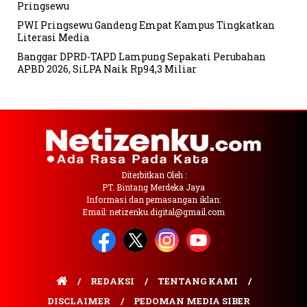
Pringsewu
PWI Pringsewu Gandeng Empat Kampus Tingkatkan
Literasi Media
Banggar DPRD-TAPD Lampung Sepakati Perubahan
APBD 2026, SiLPA Naik Rp94,3 Miliar
Diterbitkan Oleh :
PT. Bintang Merdeka Jaya
Informasi dan pemasangan iklan:
Email: netizenku.digital@gmail.com
REDAKSI
TENTANG KAMI
DISCLAIMER
PEDOMAN MEDIA SIBER