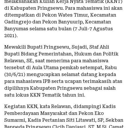
melaksanakan Kuliah Kerja Nyata Tematik (KKNT)
di Kabupaten Pringsewu. Para mahasiswa ini akan
ditempatkan di Pekon Wates Timur, Kecamatan
Gadingrejo dan Pekon Banyuurip, Kecamatan
Banyumas selama satu bulan (7 Juli-7 Agustus
2021).
Mewakili Bupati Pringsewu, Sujadi, Staf Ahli
Bupati Bidang Pemerintahan, Hukum dan Politik
Relawan, SE, saat menerima para mahasiswa
tersebut di Aula Utama pemkab setempat, Rabu
(30/6/21) mengucapkan selamat datang kepada
para mahasiswa IPB serta ucapan terimakasih atas
dipilihnya Kabupaten Pringsewu sebagai salah
satu lokus KKN Tematik tahun ini.
Kegiatan KKN, kata Relawan, didampingi Kadis
Pemberdayaan Masyarakat dan Pekon Eko
Sumarmi, Kadis Pertanian Siti Litawati, SP, Sekban
Bappeda Pringsewu Cicih Daniasri, ST, M.Si. Camat