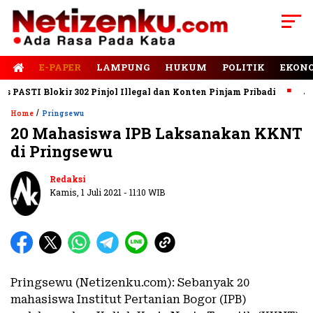
E-PAPER
LAMPUNG
HUKUM
POLITIK
EKON
ASTI Blokir 302 Pinjol Illegal dan Konten Pinjam Pribadi
Jalan
/
Home
Pringsewu
20 Mahasiswa IPB Laksanakan KKNT
di Pringsewu
Redaksi
Kamis, 1 Juli 2021 - 11:10 WIB
Pringsewu (Netizenku.com): Sebanyak 20
mahasiswa Institut Pertanian Bogor (IPB)