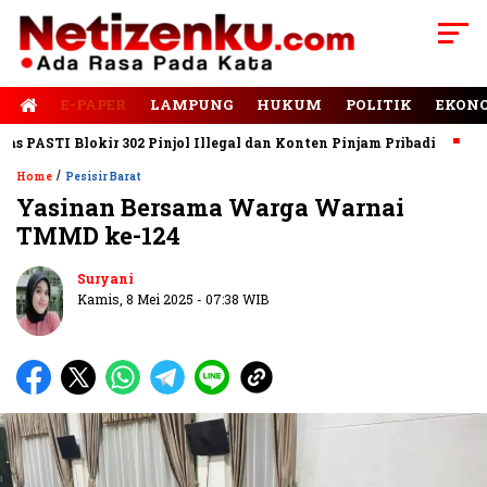
E-PAPER
LAMPUNG
HUKUM
POLITIK
EKON
ASTI Blokir 302 Pinjol Illegal dan Konten Pinjam Pribadi
Jalan
/
Home
Pesisir Barat
Yasinan Bersama Warga Warnai
TMMD ke-124
Suryani
Kamis, 8 Mei 2025 - 07:38 WIB