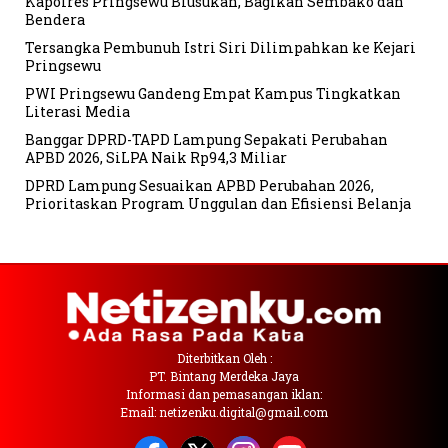
Kapolres Pringsewu Blusukan, Bagikan Sembako dan
Bendera
Tersangka Pembunuh Istri Siri Dilimpahkan ke Kejari
Pringsewu
PWI Pringsewu Gandeng Empat Kampus Tingkatkan
Literasi Media
Banggar DPRD-TAPD Lampung Sepakati Perubahan
APBD 2026, SiLPA Naik Rp94,3 Miliar
DPRD Lampung Sesuaikan APBD Perubahan 2026,
Prioritaskan Program Unggulan dan Efisiensi Belanja
Diterbitkan Oleh :
PT. Bintang Merdeka Jaya
Informasi dan pemasangan iklan:
Email: netizenku.digital@gmail.com