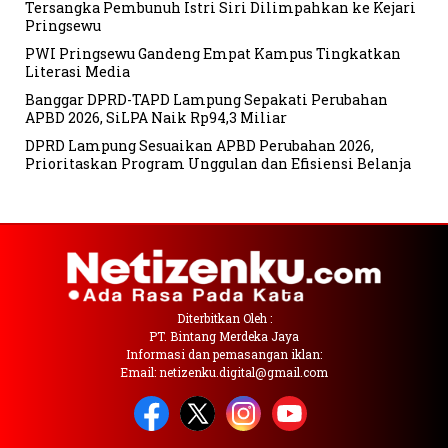
Tersangka Pembunuh Istri Siri Dilimpahkan ke Kejari
Pringsewu
PWI Pringsewu Gandeng Empat Kampus Tingkatkan
Literasi Media
Banggar DPRD-TAPD Lampung Sepakati Perubahan
APBD 2026, SiLPA Naik Rp94,3 Miliar
DPRD Lampung Sesuaikan APBD Perubahan 2026,
Prioritaskan Program Unggulan dan Efisiensi Belanja
Diterbitkan Oleh :
PT. Bintang Merdeka Jaya
Informasi dan pemasangan iklan:
Email: netizenku.digital@gmail.com