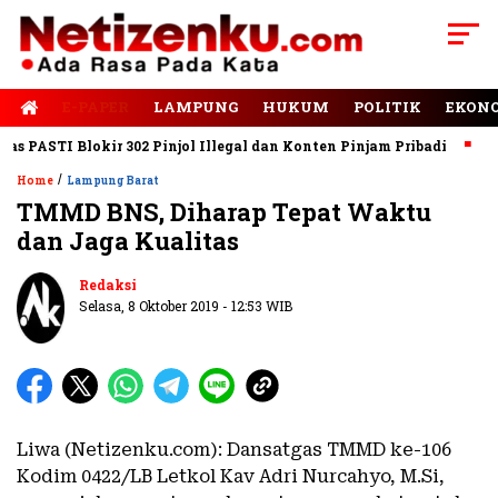
E-PAPER
LAMPUNG
HUKUM
POLITIK
EKON
PASTI Blokir 302 Pinjol Illegal dan Konten Pinjam Pribadi
Jala
/
Home
Lampung Barat
TMMD BNS, Diharap Tepat Waktu
dan Jaga Kualitas
Redaksi
Selasa, 8 Oktober 2019 - 12:53 WIB
Liwa (Netizenku.com): Dansatgas TMMD ke-106
Kodim 0422/LB Letkol Kav Adri Nurcahyo, M.Si,