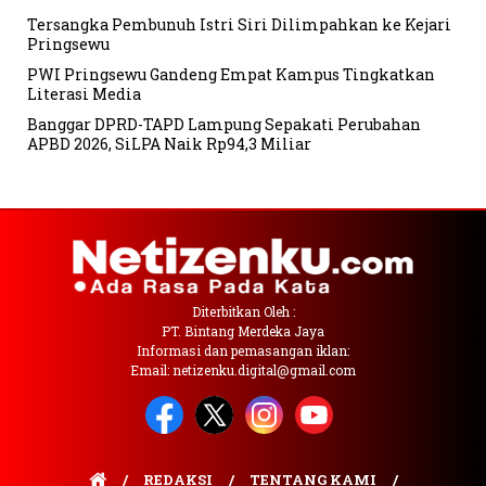
Tersangka Pembunuh Istri Siri Dilimpahkan ke Kejari
Pringsewu
PWI Pringsewu Gandeng Empat Kampus Tingkatkan
Literasi Media
Banggar DPRD-TAPD Lampung Sepakati Perubahan
APBD 2026, SiLPA Naik Rp94,3 Miliar
Diterbitkan Oleh :
PT. Bintang Merdeka Jaya
Informasi dan pemasangan iklan:
Email: netizenku.digital@gmail.com
REDAKSI
TENTANG KAMI