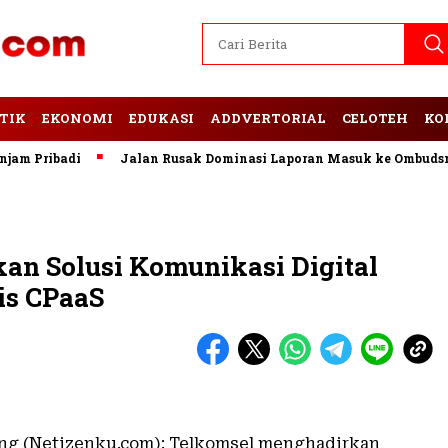
TIK
EKONOMI
EDUKASI
ADDVERTORIAL
CELOTEH
KO
ribadi
Jalan Rusak Dominasi Laporan Masuk ke Ombudsman 
an Solusi Komunikasi Digital
is CPaaS
ng (Netizenku.com): Telkomsel menghadirkan