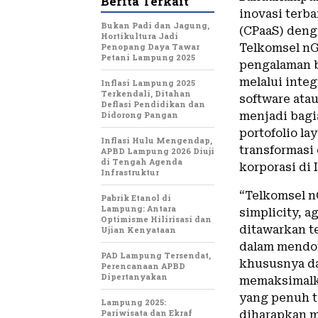
Berita Terkait
inovasi terb
Bukan Padi dan Jagung,
(CPaaS) deng
Hortikultura Jadi
Penopang Daya Tawar
Telkomsel n
Petani Lampung 2025
pengalaman 
melalui inte
Inflasi Lampung 2025
Terkendali, Ditahan
software ata
Deflasi Pendidikan dan
Didorong Pangan
menjadi bagi
portofolio l
Inflasi Hulu Mengendap,
transformasi
APBD Lampung 2026 Diuji
di Tengah Agenda
korporasi di 
Infrastruktur
“Telkomsel 
Pabrik Etanol di
Lampung: Antara
simplicity, a
Optimisme Hilirisasi dan
ditawarkan 
Ujian Kenyataan
dalam mendor
PAD Lampung Tersendat,
khususnya da
Perencanaan APBD
Dipertanyakan
memaksimalka
yang penuh t
Lampung 2025:
Pariwisata dan Ekraf
diharapkan 