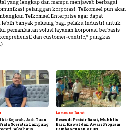
ital yang lengkap dan mampu menjawab berbagai
munikasi pelanggan korporasi. Telkomsel pun akan
bangkan Telkomsel Enterprise agar dapat
ebih banyak peluang bagi pelaku industri untuk
ui pemanfaatan solusi layanan korporasi berbasis
 komprehensif dan customer-centric,” pungkas
i)
g
Lampung Barat
Ukir Sejarah, Jadi Tuan
Reses di Pesisir Barat, Mukhlis
iala Soeratin Lampung
Basri Kawal dan Awasi Program
tegori Sekaligus
Pembangunan APBN