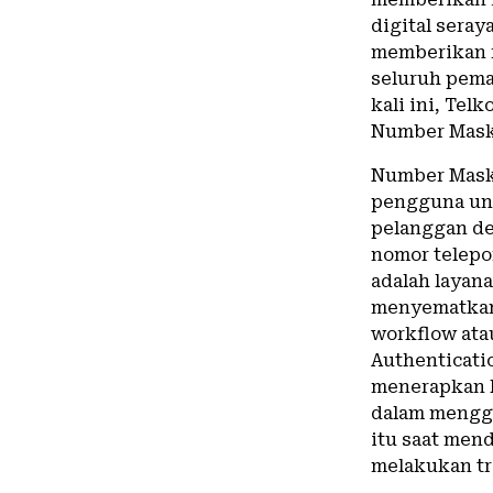
digital sera
memberikan r
seluruh pema
kali ini, Tel
Number Maski
Number Mask
pengguna unt
pelanggan de
nomor telepo
adalah laya
menyematkan 
workflow atau
Authenticati
menerapkan 
dalam menggu
itu saat mend
melakukan tr