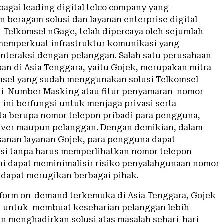
bagai leading digital telco company yang
 beragam solusi dan layanan enterprise digital
i Telkomsel nGage, telah dipercaya oleh sejumlah
memperkuat infrastruktur komunikasi yang
teraksi dengan pelanggan. Salah satu perusahaan
pan di Asia Tenggara, yaitu Gojek, merupakan mitra
msel yang sudah menggunakan solusi Telkomsel
i Number Masking atau fitur penyamaran nomor
r ini berfungsi untuk menjaga privasi serta
a berupa nomor telepon pribadi para pengguna,
river maupun pelanggan. Dengan demikian, dalam
anan layanan Gojek, para pengguna dapat
i tanpa harus memperlihatkan nomor telepon
 ini dapat meminimalisir risiko penyalahgunaan nomor
 dapat merugikan berbagai pihak.
tform on-demand terkemuka di Asia Tenggara, Gojek
 untuk membuat keseharian pelanggan lebih
 menghadirkan solusi atas masalah sehari-hari