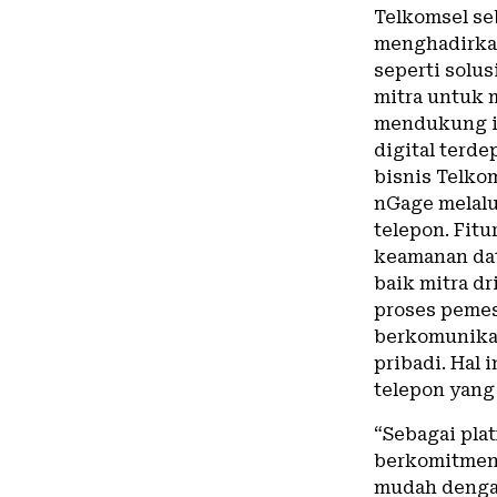
Telkomsel se
menghadirkan
seperti solus
mitra untuk 
mendukung in
digital terde
bisnis Telko
nGage melalu
telepon. Fitu
keamanan dat
baik mitra d
proses pemes
berkomunikas
pribadi. Hal
telepon yang
“Sebagai pla
berkomitmen
mudah dengan