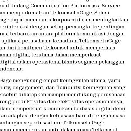
aru di bidang Communication Platform as a Service
an memperkenalkan Telkomsel nGage. Solusi
Gage dapat membantu korporasi dalam meningkatkan
berinteraksi dengan setiap pemangku kepentingan
grasi terbarukan antara platform komunikasi dengan
u aplikasi perusahaan. Kehadiran Telkomsel nGage
an dari komitmen Telkomsel untuk memperluas
ayanan digital, terutama dalam memperkuat
 digital dalam operasional bisnis segmen pelanggan
Indonesia.
nGage mengusung empat keunggulan utama, yaitu
gility, engagement, dan flexibility. Keunggulan yang
tersebut diharapkan mampu mendukung perusahaan
ong produktivitas dan efektivitas operasionalnya,
lam memperkuat komunikasi berbasis digital demi
n adaptasi dengan kebiasaan baru di tengah masa
antangan seperti saat ini. Telkomsel nGage
mampu memberikan andil dalam upaya Telkomsel