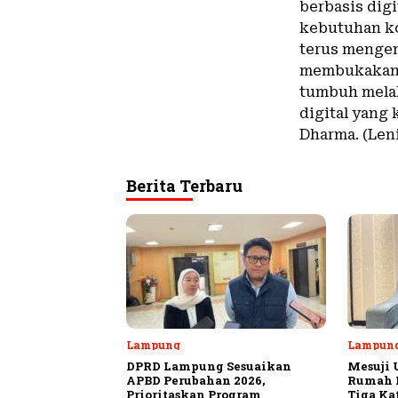
berbasis dig
kebutuhan ko
terus mengem
membukakan l
tumbuh melal
digital yang
Dharma. (Len
Berita Terbaru
Lampung
Lampun
DPRD Lampung Sesuaikan
Mesuji 
APBD Perubahan 2026,
Rumah P
Prioritaskan Program
Tiga Ka