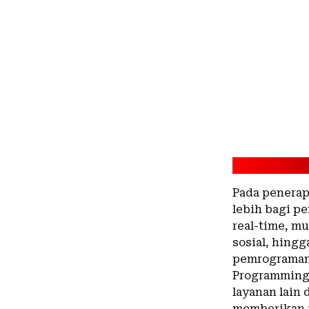
Pada penera
lebih bagi 
real-time, mu
sosial, hingg
pemrograman 
Programming
layanan lain
memberikan f