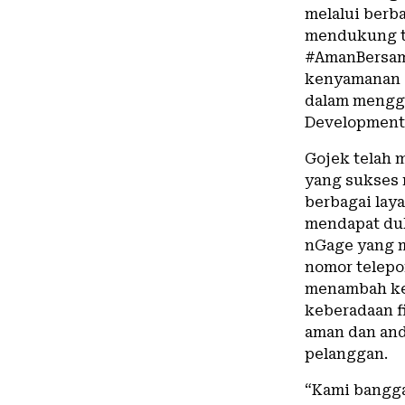
melalui berb
mendukung tu
#AmanBersam
kenyamanan 
dalam menggu
Development 
Gojek telah 
yang sukses
berbagai laya
mendapat duk
nGage yang 
nomor telepo
menambah ke
keberadaan f
aman dan and
pelanggan.
“Kami bangga