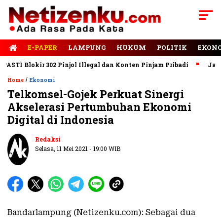
E-PAPER
LAMPUNG
HUKUM
POLITIK
EKON
I Blokir 302 Pinjol Illegal dan Konten Pinjam Pribadi
Jalan Ru
/
Home
Ekonomi
Telkomsel-Gojek Perkuat Sinergi
Akselerasi Pertumbuhan Ekonomi
Digital di Indonesia
Redaksi
Selasa, 11 Mei 2021 - 19:00 WIB
Bandarlampung (Netizenku.com): Sebagai dua