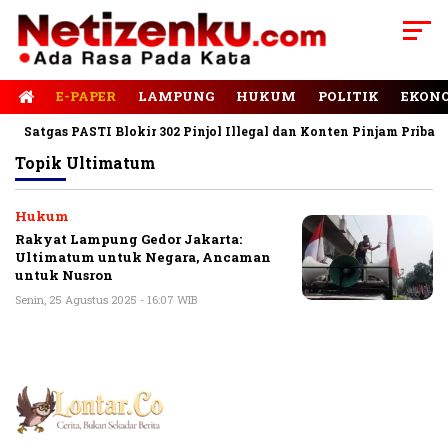
E-PAPER
LAMPUNG
HUKUM
POLITIK
EKON
Satgas PASTI Blokir 302 Pinjol Illegal dan Konten Pinjam Pribadi
Topik
Ultimatum
Hukum
Rakyat Lampung Gedor Jakarta:
Ultimatum untuk Negara, Ancaman
untuk Nusron
Senin, 25 Agustus 2025 - 16:07 WIB