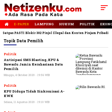
E-PAPER
LAMPUNG
HUKUM
POLITIK
EKON
Satgas PASTI Blokir 302 Pinjol Illegal dan Konten Pinjam Pribadi
Topik
Data Pemilih
Politik
Antisipasi SMS Blasting, KPU &
Bawaslu Jamin Kerahasiaan Data
Pemilih
Minggu, 4 Oktober 2020 - 19:56 WIB
Politik
KPU Diduga Tidak Sinkronisasi A-
KWK
Selasa, 11 Agustus 2020 - 19:10 WIB