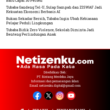
Baru Capai 30 Persen
Tubaba Gandeng Tel-U, Sulap Sampah dan ZISWAF Jadi
Kekuatan Ekonomi Berbasis AI
Bukan Sekadar Bersih, Tubaba Ingin Ubah Kebiasaan
Pelajar Peduli Lingkungan
Tubaba Bidik Zero Violence, Sekolah Diminta Jadi
Benteng Perlindungan Anak
Diterbitkan Oleh :
PT. Bintang Merdeka Jaya
Informasi dan pemasangan iklan:
Email: netizenku.digital@gmail.com