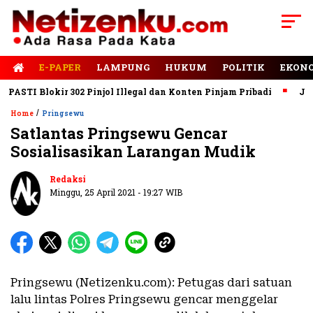
E-PAPER
LAMPUNG
HUKUM
POLITIK
EKON
STI Blokir 302 Pinjol Illegal dan Konten Pinjam Pribadi
Jalan 
/
Home
Pringsewu
Satlantas Pringsewu Gencar
Sosialisasikan Larangan Mudik
Redaksi
Minggu, 25 April 2021 - 19:27 WIB
Pringsewu (Netizenku.com): Petugas dari satuan
lalu lintas Polres Pringsewu gencar menggelar