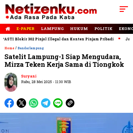
E-PAPER
LAMPUNG
HUKUM
POLITIK
EKON
Blokir 302 Pinjol Illegal dan Konten Pinjam Pribadi
Jalan Rus
/
Home
Bandarlampung
Satelit Lampung-1 Siap Mengudara,
Mirza Teken Kerja Sama di Tiongkok
Suryani
Rabu, 28 Mei 2025 - 11:30 WIB