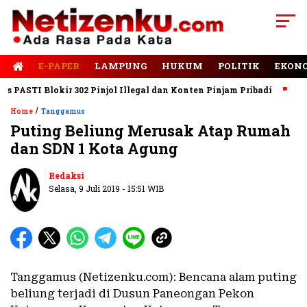
E-PAPER
LAMPUNG
HUKUM
POLITIK
EKON
ASTI Blokir 302 Pinjol Illegal dan Konten Pinjam Pribadi
Jalan
/
Home
Tanggamus
Puting Beliung Merusak Atap Rumah
dan SDN 1 Kota Agung
Redaksi
Selasa, 9 Juli 2019 - 15:51 WIB
Tanggamus (Netizenku.com): Bencana alam puting
beliung terjadi di Dusun Paneongan Pekon