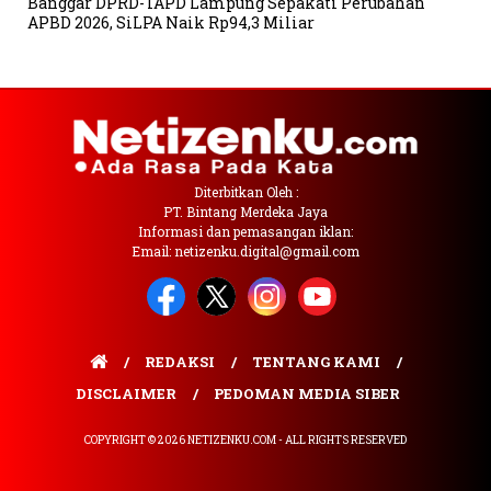
Banggar DPRD-TAPD Lampung Sepakati Perubahan
APBD 2026, SiLPA Naik Rp94,3 Miliar
Diterbitkan Oleh :
PT. Bintang Merdeka Jaya
Informasi dan pemasangan iklan:
Email: netizenku.digital@gmail.com
REDAKSI
TENTANG KAMI
DISCLAIMER
PEDOMAN MEDIA SIBER
COPYRIGHT © 2026 NETIZENKU.COM - ALL RIGHTS RESERVED