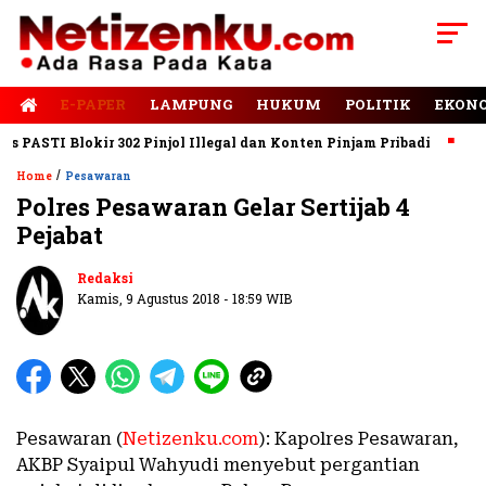
E-PAPER
LAMPUNG
HUKUM
POLITIK
EKON
PASTI Blokir 302 Pinjol Illegal dan Konten Pinjam Pribadi
Jala
/
Home
Pesawaran
Polres Pesawaran Gelar Sertijab 4
Pejabat
Redaksi
Kamis, 9 Agustus 2018 - 18:59 WIB
Pesawaran (
Netizenku.com
): Kapolres Pesawaran,
AKBP Syaipul Wahyudi menyebut pergantian