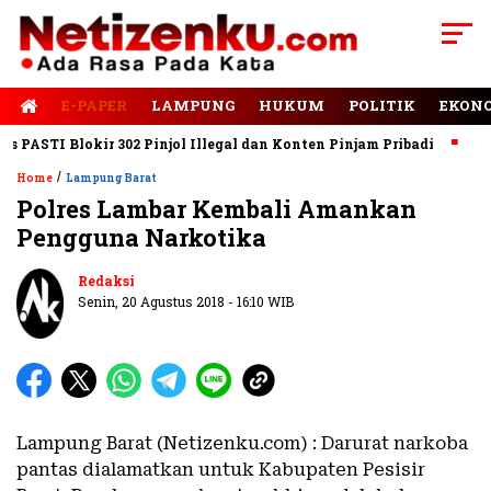
E-PAPER
LAMPUNG
HUKUM
POLITIK
EKON
ASTI Blokir 302 Pinjol Illegal dan Konten Pinjam Pribadi
Jalan
/
Home
Lampung Barat
Polres Lambar Kembali Amankan
Pengguna Narkotika
Redaksi
Senin, 20 Agustus 2018 - 16:10 WIB
Lampung Barat (Netizenku.com) : Darurat narkoba
pantas dialamatkan untuk Kabupaten Pesisir