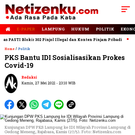
E-PAPER
LAMPUNG
HUKUM
POLITIK
EKON
PASTI Blokir 302 Pinjol Illegal dan Konten Pinjam Pribadi
Jala
/
Home
Politik
PKS Bantu IDI Sosialisasikan Prokes
Covid-19
Redaksi
Kamis, 27 Mei 2021 - 23:10 WIB
Kunjungan DPW PKS Lampung ke IDI Wilayah Provinsi Lampung di
Gedong Meneng, Rajabasa, Kamis (27/5). Foto: Netizenku.com