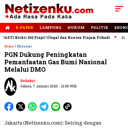
E-PAPER
LAMPUNG
HUKUM
POLITIK
EKON
TI Blokir 302 Pinjol Illegal dan Konten Pinjam Pribadi
Jalan R
/
Home
Ekonomi
PGN Dukung Peningkatan
Pemanfaatan Gas Bumi Nasional
Melalui DMO
Redaksi
Selasa, 7 Januari 2020 - 21:58 WIB
Jakarta (Netizenku.com): Seiring dengan