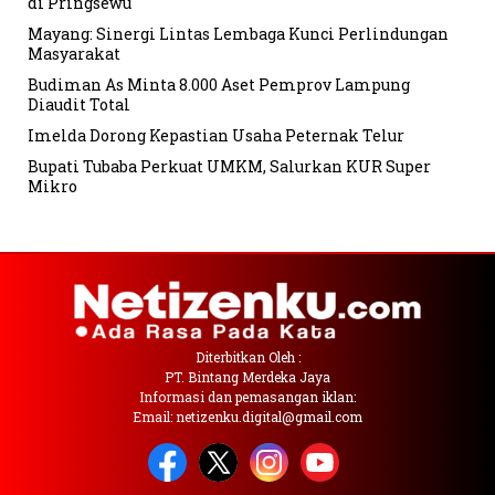
di Pringsewu
Mayang: Sinergi Lintas Lembaga Kunci Perlindungan
Masyarakat
Budiman As Minta 8.000 Aset Pemprov Lampung
Diaudit Total
Imelda Dorong Kepastian Usaha Peternak Telur
Bupati Tubaba Perkuat UMKM, Salurkan KUR Super
Mikro
Diterbitkan Oleh :
PT. Bintang Merdeka Jaya
Informasi dan pemasangan iklan:
Email: netizenku.digital@gmail.com