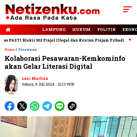
E-PAPER
LAMPUNG
HUKUM
POLITIK
EKON
ASTI Blokir 302 Pinjol Illegal dan Konten Pinjam Pribadi
Jalan
/
Home
Pesawaran
Kolaborasi Pesawaran-Kemkominfo
akan Gelar Literasi Digital
Leni Marlina
Selasa, 9 Juli 2024 - 21:13 WIB