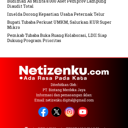
Budiman As Minta 8.000 Aset Pemprov Lampung
Diaudit Total
Imelda Dorong Kepastian Usaha Peternak Telur
Bupati Tubaba Perkuat UMKM, Salurkan KUR Super
Mikro
Pemkab Tubaba Buka Ruang Kolaborasi, LDII Siap
Dukung Program Prioritas
Diterbitkan Oleh :
PT. Bintang Merdeka Jaya
Informasi dan pemasangan iklan:
Email: netizenku.digital@gmail.com