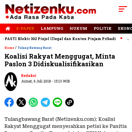
E-PAPER
LAMPUNG
HUKUM
POLITIK
EKON
STI Blokir 302 Pinjol Illegal dan Konten Pinjam Pribadi
Jalan 
/
Home
Tulang Bawang Barat
Koalisi Rakyat Menggugat, Minta
Paslon 3 Didiskualisifikasikan
Redaksi
Jumat, 6 Juli 2018 - 15:13 WIB
Tulangbawang Barat (Netizenku.com): Koalisi
Rakyat Menggugat menyerahkan petisi ke Panitia