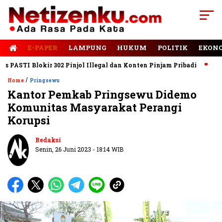
E-PAPER
LAMPUNG
HUKUM
POLITIK
EKON
ASTI Blokir 302 Pinjol Illegal dan Konten Pinjam Pribadi
Jalan
/
Home
Pringsewu
Kantor Pemkab Pringsewu Didemo
Komunitas Masyarakat Perangi
Korupsi
Redaksi
Senin, 26 Juni 2023 - 18:14 WIB