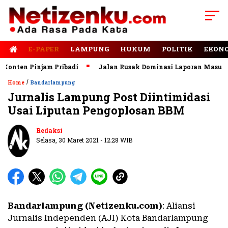
E-PAPER
LAMPUNG
HUKUM
POLITIK
EKON
nten Pinjam Pribadi
Jalan Rusak Dominasi Laporan Masuk ke
/
Home
Bandarlampung
Jurnalis Lampung Post Diintimidasi
Usai Liputan Pengoplosan BBM
Baca Juga
Bandar Lampung Color Run
2026 Targetkan 2.000 Peserta
Redaksi
Selasa, 30 Maret 2021 - 12:28 WIB
Bandarlampung (Netizenku.com)
: Aliansi
Jurnalis Independen (AJI) Kota Bandarlampung