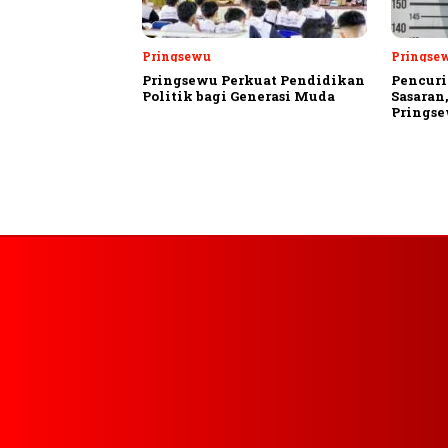
Pringsewu
Pringse
Pringsewu Perkuat Pendidikan
Pencuri
Politik bagi Generasi Muda
Sasaran
Prings