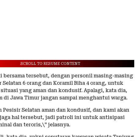
SCROLL TO RESUME CONTENT
li bersama tersebut, dengan personil masing-masing
r Selatan 6 orang dan Koramil Biha 4 orang, untuk
ituasi yang aman dan kondusif. Apalagi, kata dia,
m di Jawa Timur jangan sampai menghantui warga.
 Pesisir Selatan aman dan kondusif, dan kami akan
ga hal tersebut, jadi patroli ini untuk antisipasi
inal dan teroris,\” jelasnya.
li, kata dia, yakni seputaran kawasan wisata Tanjung