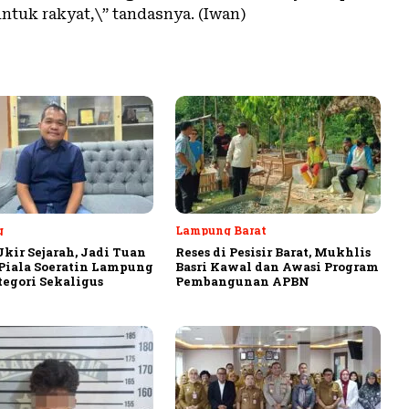
ntuk rakyat,\” tandasnya. (Iwan)
g
Lampung Barat
Ukir Sejarah, Jadi Tuan
Reses di Pesisir Barat, Mukhlis
iala Soeratin Lampung
Basri Kawal dan Awasi Program
tegori Sekaligus
Pembangunan APBN