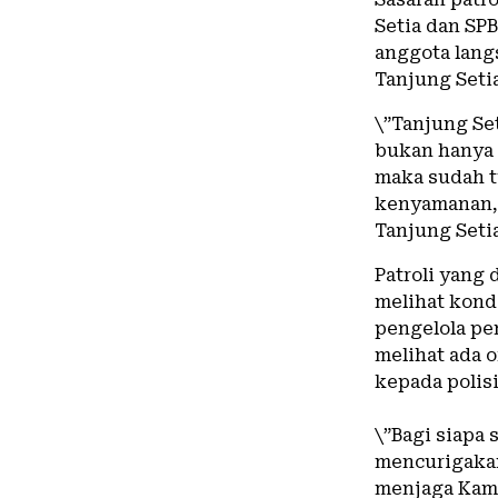
Setia dan SP
anggota lang
Tanjung Seti
\”Tanjung Se
bukan hanya 
maka sudah 
kenyamanan, 
Tanjung Setia 
Patroli yang 
melihat kond
pengelola pe
melihat ada 
kepada polisi
\”Bagi siapa 
mencurigakan
menjaga Kamt