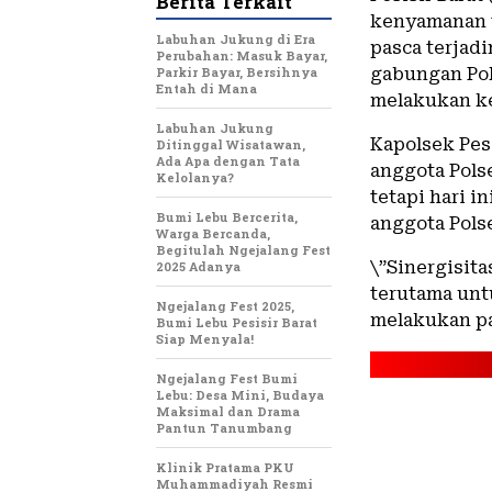
Berita Terkait
kenyamanan t
Labuhan Jukung di Era
pasca terjad
Perubahan: Masuk Bayar,
Parkir Bayar, Bersihnya
gabungan Pols
Entah di Mana
melakukan ke
Labuhan Jukung
Kapolsek Pesi
Ditinggal Wisatawan,
Ada Apa dengan Tata
anggota Polse
Kelolanya?
tetapi hari i
Bumi Lebu Bercerita,
anggota Pols
Warga Bercanda,
Begitulah Ngejalang Fest
\”Sinergisita
2025 Adanya
terutama unt
Ngejalang Fest 2025,
melakukan pat
Bumi Lebu Pesisir Barat
Siap Menyala!
Ngejalang Fest Bumi
Lebu: Desa Mini, Budaya
Maksimal dan Drama
Pantun Tanumbang
Klinik Pratama PKU
Muhammadiyah Resmi