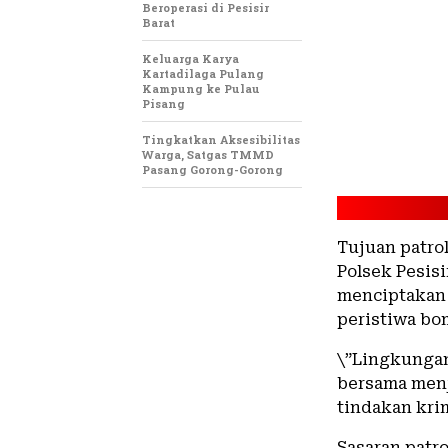
Beroperasi di Pesisir
Barat
Keluarga Karya
Kartadilaga Pulang
Kampung ke Pulau
Pisang
Tingkatkan Aksesibilitas
Warga, Satgas TMMD
Pasang Gorong-Gorong
Tujuan patro
Polsek Pesisi
menciptakan s
peristiwa bo
\”Lingkungan
bersama menja
tindakan krim
Sasaran patro