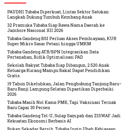
PAUDHI Tubaba Diperkuat, Lintas Sektor Satukan
Langkah Dukung Tumbuh Kembang Anak
32 Pramuka Tubaba Siap Bawa Nama Daerah ke
Jambore Nasional XII 2026
Tubaba Gandeng BSI Perluas Akses Pembiayaan, KUR
Super Mikro Sasar Petani hingga UMKM
Tubaba Gandeng ATR/BPN Integrasikan Data
Pertanahan, Bidik Optimalisasi PAD
Sekolah Rakyat Tubaba Siap Dibangun, 2.520 Anak
Keluarga Kurang Mampu Bakal Dapat Pendidikan
Gratis
19 Tahun Dikeluhkan, Jalan Penghubung Tanjung Baru–
Baru Ranji Lampung Selatan Dipastikan Diperbaiki
2026
Tubaba Masih Nol Kasus PMK, Tapi Vaksinasi Ternak
Baru Capai 30 Persen
Tubaba Gandeng Tel-U, Sulap Sampah dan ZISWAF Jadi
Kekuatan Ekonomi Berbasis AI
Bukan Sekadar Bersih, Tubaba Ingin Ubah Kebiasaan