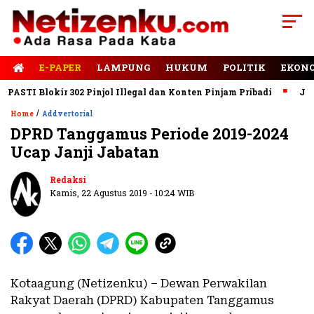
E-PAPER
LAMPUNG
HUKUM
POLITIK
EKON
STI Blokir 302 Pinjol Illegal dan Konten Pinjam Pribadi
Jalan 
/
Home
Addvertorial
DPRD Tanggamus Periode 2019-2024
Ucap Janji Jabatan
Redaksi
Kamis, 22 Agustus 2019 - 10:24 WIB
Kotaagung (Netizenku) – Dewan Perwakilan
Rakyat Daerah (DPRD) Kabupaten Tanggamus