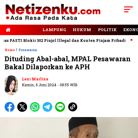
E-PAPER
LAMPUNG
HUKUM
POLITIK
EKON
PASTI Blokir 302 Pinjol Illegal dan Konten Pinjam Pribadi
Jala
/
Home
Pesawaran
Dituding Abal-abal, MPAL Pesawaran
Bakal Dilaporkan ke APH
Leni Marlina
Kamis, 6 Juni 2024 - 08:55 WIB