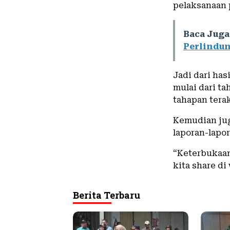
pelaksanaan 
Baca Juga
Perlindu
Jadi dari ha
mulai dari t
tahapan tera
Kemudian jug
laporan-lapo
“Keterbukaan
kita share di
Berita Terbaru