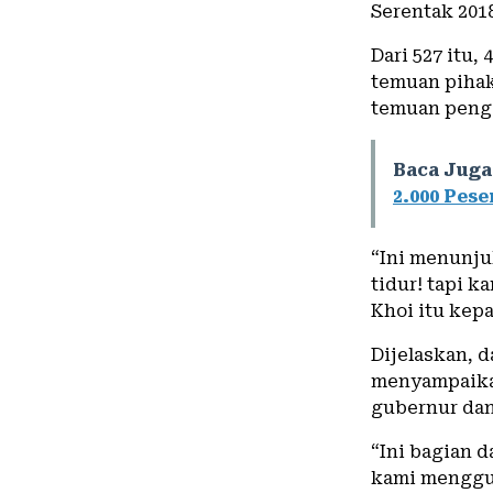
Serentak 201
Dari 527 itu,
temuan pihak
temuan penga
Baca Juga
2.000 Pese
“Ini menunju
tidur! tapi k
Khoi itu kep
Dijelaskan, 
menyampaika
gubernur dan
“Ini bagian 
kami menggu