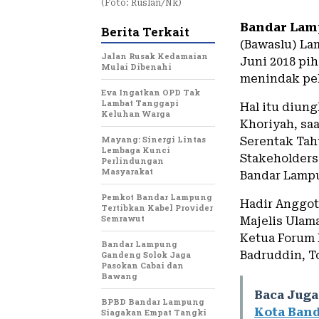
(Foto: Ruslan/Nk)
Bandar Lam
Berita Terkait
(Bawaslu) La
Jalan Rusak Kedamaian
Juni 2018 pi
Mulai Dibenahi
menindak pe
Eva Ingatkan OPD Tak
Lambat Tanggapi
Hal itu diun
Keluhan Warga
Khoriyah, sa
Mayang: Sinergi Lintas
Serentak Tah
Lembaga Kunci
Stakeholders 
Perlindungan
Masyarakat
Bandar Lampu
Pemkot Bandar Lampung
Hadir Anggo
Tertibkan Kabel Provider
Semrawut
Majelis Ulam
Ketua Forum
Bandar Lampung
Badruddin, To
Gandeng Solok Jaga
Pasokan Cabai dan
Bawang
Baca Juga
BPBD Bandar Lampung
Kota Ban
Siagakan Empat Tangki