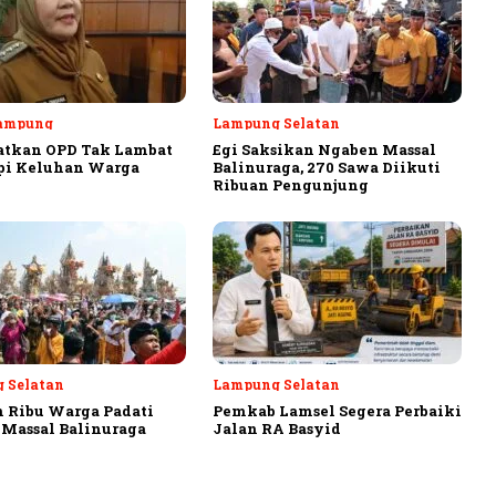
ampung
Lampung Selatan
atkan OPD Tak Lambat
Egi Saksikan Ngaben Massal
pi Keluhan Warga
Balinuraga, 270 Sawa Diikuti
Ribuan Pengunjung
 Selatan
Lampung Selatan
 Ribu Warga Padati
Pemkab Lamsel Segera Perbaiki
Massal Balinuraga
Jalan RA Basyid