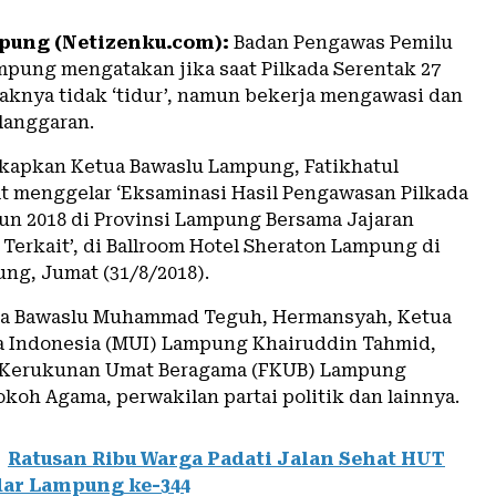
pung (Netizenku.com):
Badan Pengawas Pemilu
mpung mengatakan jika saat Pilkada Serentak 27
haknya tidak ‘tidur’, namun bekerja mengawasi dan
langgaran.
gkapkan Ketua Bawaslu Lampung, Fatikhatul
at menggelar ‘Eksaminasi Hasil Pengawasan Pilkada
un 2018 di Provinsi Lampung Bersama Jajaran
Terkait’, di Ballroom Hotel Sheraton Lampung di
ng, Jumat (31/8/2018).
ta Bawaslu Muhammad Teguh, Hermansyah, Ketua
a Indonesia (MUI) Lampung Khairuddin Tahmid,
 Kerukunan Umat Beragama (FKUB) Lampung
koh Agama, perwakilan partai politik dan lainnya.
Ratusan Ribu Warga Padati Jalan Sehat HUT
dar Lampung ke-344