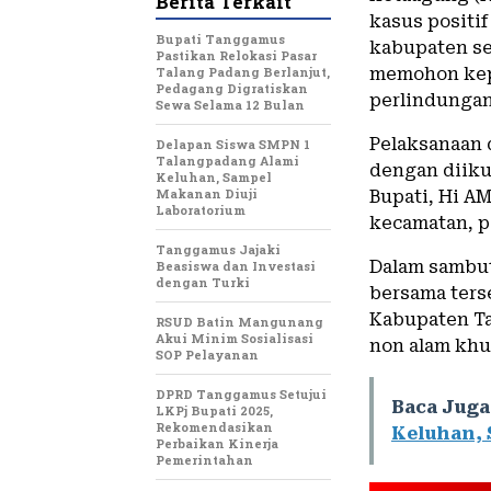
Berita Terkait
kasus positi
Bupati Tanggamus
kabupaten se
Pastikan Relokasi Pasar
Talang Padang Berlanjut,
memohon kep
Pedagang Digratiskan
perlindungan
Sewa Selama 12 Bulan
Pelaksanaan 
Delapan Siswa SMPN 1
Talangpadang Alami
dengan diiku
Keluhan, Sampel
Makanan Diuji
Bupati, Hi AM
Laboratorium
kecamatan, p
Tanggamus Jajaki
Dalam sambu
Beasiswa dan Investasi
dengan Turki
bersama ters
Kabupaten Ta
RSUD Batin Mangunang
Akui Minim Sosialisasi
non alam khu
SOP Pelayanan
DPRD Tanggamus Setujui
Baca Juga
LKPj Bupati 2025,
Rekomendasikan
Keluhan, 
Perbaikan Kinerja
Pemerintahan