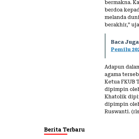
bermakna. Ka
berdoa kepad
melanda duni
berakhir,” uj
Baca Juga
Pemilu 20
Adapun dalam
agama terseb
Ketua FKUB T
dipimpin ole
Khatolik dip
dipimpin ole
Ruswanti. (rl
Berita Terbaru