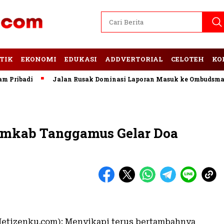
TIK
EKONOMI
EDUKASI
ADDVERTORIAL
CELOTEH
KO
ibadi
Jalan Rusak Dominasi Laporan Masuk ke Ombudsman La
emkab Tanggamus Gelar Doa
etizenku.com): Menyikapi terus bertambahnya