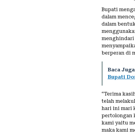
Bupati menga
dalam menceg
dalam bentuk
menggunakan 
menghindari 
menyampaikan
berperan di 
Baca Juga
Bupati D
“Terima kasih
telah melaku
hari ini mari
pertolongan 
kami yaitu 
maka kami me