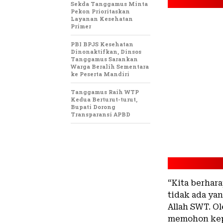
Sekda Tanggamus Minta
Pekon Prioritaskan
Layanan Kesehatan
Primer
PBI BPJS Kesehatan
Dinonaktifkan, Dinsos
Tanggamus Sarankan
Warga Beralih Sementara
ke Peserta Mandiri
Tanggamus Raih WTP
Kedua Berturut-turut,
Bupati Dorong
Transparansi APBD
“Kita berhar
tidak ada ya
Allah SWT. O
memohon kepa