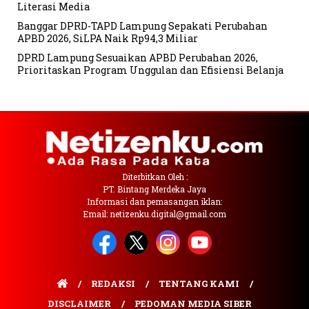
Literasi Media
Banggar DPRD-TAPD Lampung Sepakati Perubahan
APBD 2026, SiLPA Naik Rp94,3 Miliar
DPRD Lampung Sesuaikan APBD Perubahan 2026,
Prioritaskan Program Unggulan dan Efisiensi Belanja
Diterbitkan Oleh :
PT. Bintang Merdeka Jaya
Informasi dan pemasangan iklan:
Email: netizenku.digital@gmail.com
REDAKSI
TENTANG KAMI
DISCLAIMER
PEDOMAN MEDIA SIBER