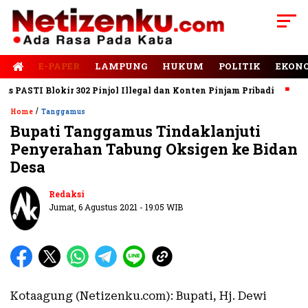
E-PAPER
LAMPUNG
HUKUM
POLITIK
EKON
ASTI Blokir 302 Pinjol Illegal dan Konten Pinjam Pribadi
Jalan
/
Home
Tanggamus
Bupati Tanggamus Tindaklanjuti
Penyerahan Tabung Oksigen ke Bidan
Desa
Redaksi
Jumat, 6 Agustus 2021 - 19:05 WIB
Kotaagung (Netizenku.com): Bupati, Hj. Dewi