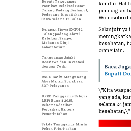
Bupati Tanggamus
kendur. Hal 
Pastikan Relokasi Pasar
Talang Padang Berlanjut,
pembagian ba
Pedagang Digratiskan
Wonosobo dan
Sewa Selama 12 Bulan
Selanjutnya 
Delapan Siswa SMPN 1
Talangpadang Alami
meningkatkan
Keluhan, Sampel
Makanan Diuji
kesehatan, ha
Laboratorium
orang lain.
Tanggamus Jajaki
Beasiswa dan Investasi
dengan Turki
Baca Juga
Bupati D
RSUD Batin Mangunang
Akui Minim Sosialisasi
SOP Pelayanan
\”Kita waspa
DPRD Tanggamus Setujui
yang ada, ka
LKPj Bupati 2025,
selama 24 ja
Rekomendasikan
Perbaikan Kinerja
kesehatan,\”
Pemerintahan
Sekda Tanggamus Minta
Pekon Prioritaskan