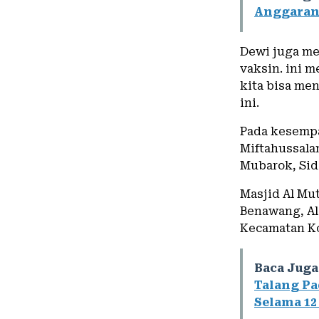
Anggaran
Dewi juga me
vaksin. ini m
kita bisa me
ini.
Pada kesempa
Miftahussala
Mubarok, Si
Masjid Al Mu
Benawang, Al
Kecamatan Ko
Baca Juga
Talang Pa
Selama 12