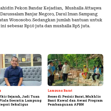
jahidin Pekon Bandar Kejadian, Mushalla Attaqwa
 Darussalam Banjar Negoro, Darul Iman Sampang
atan Wonosobo. Sedangkan jumlah bantuan untuk
ini sebesar Rp10 juta dan mushalla Rp5 juta.
g
Lampung Barat
Ukir Sejarah, Jadi Tuan
Reses di Pesisir Barat, Mukhlis
iala Soeratin Lampung
Basri Kawal dan Awasi Program
tegori Sekaligus
Pembangunan APBN